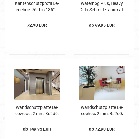
Kan­ten­schutz­pro­fil De­
Wa­ter­hog Plus, Heavy
co­choc, 76° bis 135°...
Duty Schmutz­fang­mat­
te...
72,90 EUR
ab 69,95 EUR
Wand­schutz­plat­te De­
Wand­schutz­plat­te De­
co­wood, 2 mm, Bs2d0,
co­choc, 2 mm, Bs2d0,
An­ti­bak­te­ri­ell...
An­ti­bak­te­ri­ell...
ab 149,95 EUR
ab 72,90 EUR