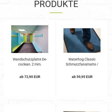
PRODUKTE
Wand­schutz­plat­te De­
Wa­ter­hog Clas­sic
coclean, 2 mm,
Schmutz­fang­mat­te /
Bs2d0,...
Fuß­mat­te...
ab 72,90 EUR
ab 59,95 EUR