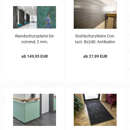
Wand­schutz­plat­te De­
Stuhl­schutz­leis­te Con­
co­t­rend, 2 mm,
tact, Bs2d0, An­ti­bak­te­
Bs2d0,...
ri­ell,...
ab 149,95 EUR
ab 27,99 EUR