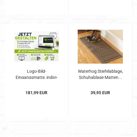
Logo-​Bild-​
Wa­ter­hog Stie­fel­ab­la­ge,
Eingangsmatte, in­di­vi­
Schuh­ab­la­ge Mat­ten...
du­el­le Größe,...
181,99 EUR
39,95 EUR